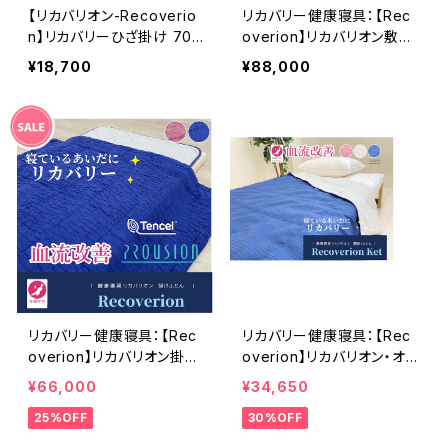
【リカバリオン-Recoverio
リカバリー健康寝具：【Rec
n】リカバリーひざ掛け 70×
overion】リカバリオン敷き
100cm ちょうどいいサイ
パッド プラウシオン加工 10
¥18,700
¥88,000
ズ プラウシオン×テンセル
0×200cm
マシュマロのリバーシブル
仕様
リカバリー健康寝具：【Rec
リカバリー健康寝具：【Rec
overion】リカバリオン掛け
overion】リカバリオン・オ
布団＜プラウシオン加工＞1
ールシーズンケット（薄掛け
¥66,000
¥34,650
50×210cm
布団）＜プラウシオン加工＞
25%OFF
30%OFF
150×210cm