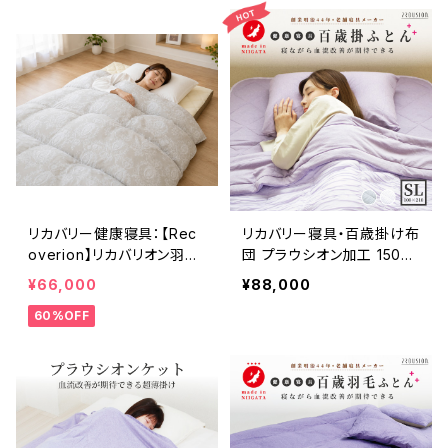
リカバリー健康寝具：【Rec
リカバリー寝具・百歳掛け布
overion】リカバリオン羽毛
団 プラウシオン加工 150×2
掛け布団 プラウシオン®加
10cm
¥66,000
¥88,000
工
60%OFF