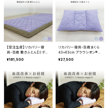
【受注生産】リカバリー寝
リカバリー寝具・百歳まくら
具・百歳 敷きふとん【ミディ
43×63cm プラウシオン®
アム】 8×97×195cm プラ
加工
¥181,500
¥27,500
ウシオン®加工