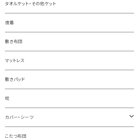
羊毛掛け布団
一重毛布
タオルケット・その他ケット
その他掛け布団
二重毛布
夜着
その他毛布
敷き布団
マットレス
敷きパッド
枕
カバー・シーツ
掛け布団カバー
こたつ布団