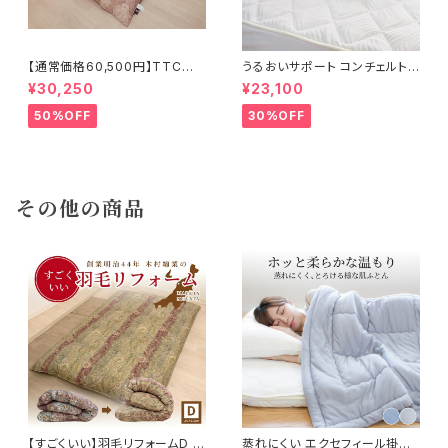
【通常価格60,500円】TTC立
うるおいサポート コンチェルトプ
体 羽毛ふとん ダウン85％ 1.2k
ラス敷きパッド 100×200cm
¥30,250
¥23,100
g 150×210cm
50%OFF
30%OFF
その他の商品
【すごくいい】羽毛リフォームD 1
蒸れにくい エクセフィール掛け