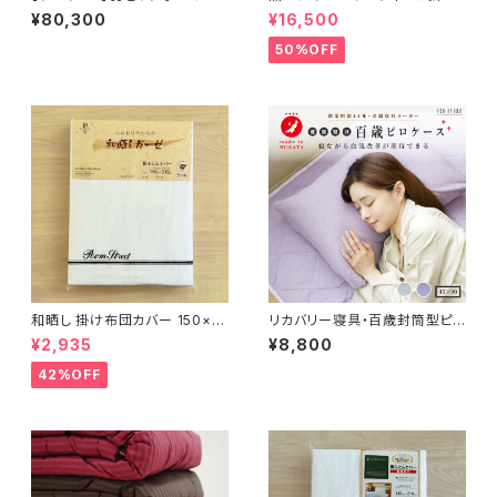
90×210cm 100サテン ナナホ
布団 150×210cm
¥80,300
¥16,500
キルト 補充羽毛WDD93%
50%OFF
和晒し 掛け布団カバー 150×21
リカバリー寝具・百歳封筒型ピ
0cm
ロケース プラウシオン加工 45×
¥2,935
¥8,800
90cm
42%OFF