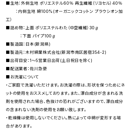
■生地：外側生地 ポリエステル60％ 再生繊維（リヨセル）40％
：内側生地 綿100%(オーガニックコットン プラウシオン加
工）
■詰め物：上面 ポリエステルわた（中空繊維）30ℊ
：下面 パイプ100ℊ
■製造国：日本(新潟県)
■製造元：木村綿業株式会社(新潟市南区居宿354-2)
■出荷目安：1～5営業日出荷(土日祝日を除く)
■配送業者：佐川急便
■お洗濯について
・ご家庭で洗濯いただけます。お洗濯の際は、形状を保つためにネ
ットの使用をおススメしております。また、漂白成分が含まれる洗
剤を使用された場合、色抜けの恐れがございますので、漂白成分
の含まれない洗剤の使用をお願い致します。
・乾燥機は使用しないでください。熱によって中綿が変形する場
合があります。