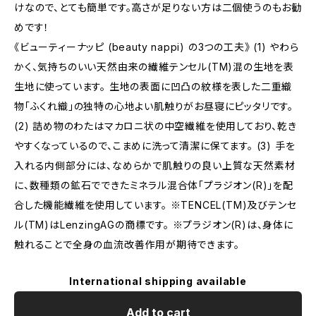
けなので、とても簡単です。高さが足りない方は二個使うのもお勧
めです！
《ビューティーナッピ (beauty nappi) の3つの工夫》 (1) やわら
かく、気持ちのいい天然由来の繊維テンセル(TM)混の生地を表
生地に使っています。 生地の表面に凹凸の紋様を表した二重織
物「ふくれ織」の独特の心地よい肌触りがお昼寝にピッタリです。
(2) 詰め物のわたはマカロニ状の中空繊維を使用しており、乾き
やすくなっているので、こまめに洗って清潔に保てます。 (3) 手を
入れる内側部分には、なめらかで肌触りの良い上質な天然素材
に、数種類の鉱石でできたミネラル混合体「プラジオン(R)」を配
合した機能繊維を使用しています。 ※TENCEL(TM)及びテンセ
ル(TM)はLenzingAGの商標です。 ※プラジオン(R)は、身体に
触れることで全身の血流改善作用が期待できます。
International shipping available
Add to cart