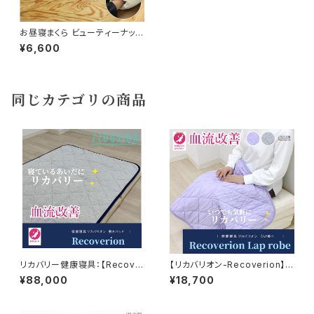
お昼寝まくら ビューティーナッピ
Ｍサイズ 約26×19㎝
¥6,600
同じカテゴリの商品
リカバリー健康寝具：【Recove
【リカバリオン-Recoverion】リ
rion】リカバリオン敷きパッド プ
カバリーひざ掛け 70×100cm
¥88,000
¥18,700
ラウシオン加工 100×200cm
ちょうどいいサイズ プラウシ
オン×テンセルマシュマロのリバ
ーシブル仕様