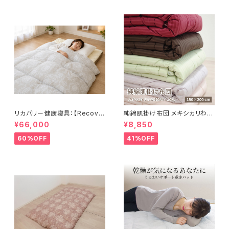
リカバリー健康寝具：【Recove
純綿肌掛け布団 メキシカリわた
rion】リカバリオン羽毛掛け布団
1.0kg【ストライプサテン】
¥66,000
¥8,850
プラウシオン®加工
60%OFF
41%OFF