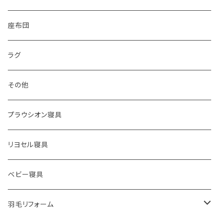
敷き布団カバー
座布団
シーツ
ラグ
枕カバー
その他
プラウシオン寝具
リヨセル寝具
ベビー寝具
羽毛リフォーム