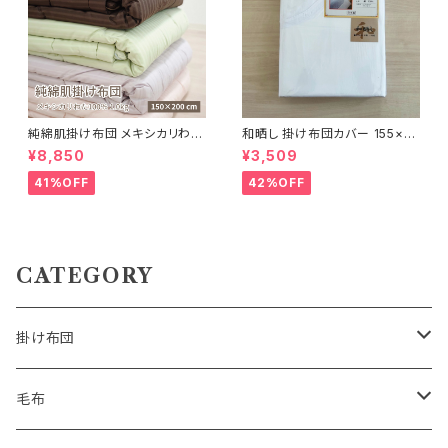
純綿肌掛け布団 メキシカリわた
和晒し 掛け布団カバー 155×21
1.0kg【ストライプサテン】
0cm
¥8,850
¥3,509
41%OFF
42%OFF
CATEGORY
掛け布団
羽毛掛け布団
毛布