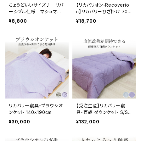
ちょうどいいサイズ♪ リバ
【リカバリオン-Recoverio
ーシブル仕様 マシュマロ
n】リカバリーひざ掛け 70×
ひざ掛けケット（ 70×100c
100cm ちょうどいいサイ
¥8,800
¥18,700
m） リヨセル・テンセル
ズ プラウシオン×テンセル
マシュマロ×ふくれ織ニッ
マシュマロのリバーシブル
ト パステルラヴェンダーカ
仕様
ラー
リカバリー寝具・プラウシオ
【受注生産】リカバリー寝
ンケット 140×190cm
具・百歳 ダウンケット S/S
D/D プラウシオン®加工
¥30,000
¥132,000