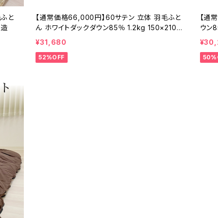
毛ふと
【通常価格66,000円】60サテン 立体 羽毛ふと
【通常
製造
ん ホワイトダックダウン85％ 1.2kg 150×210c
ウン85
m
¥31,680
¥30
52%OFF
50%