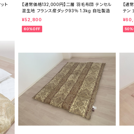
ケット
【通常価格132,000円】二層 羽毛布団 テンセル
【通常
混生地 フランス産ダック93％ 1.3kg 自社製造
テン 
50×2
¥52,800
¥60
60%OFF
50%