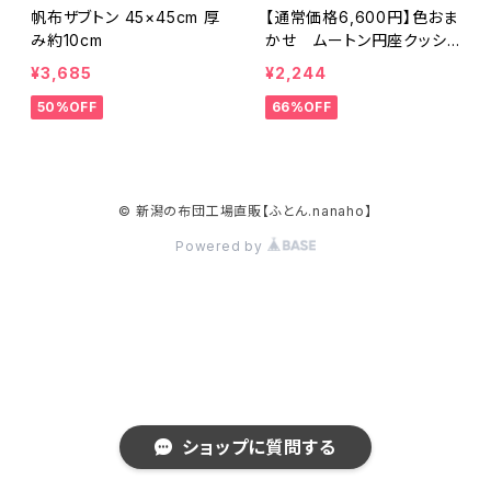
帆布ザブトン 45×45cm 厚
【通常価格6,600円】色おま
み約10cm
かせ ムートン円座クッショ
ン ドーナツ型 直径約38
¥3,685
¥2,244
cm 厚み約12cm
50%OFF
66%OFF
© 新潟の布団工場直販【ふとん.nanaho】
Powered by
ショップに質問する