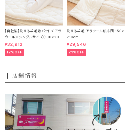
【自社製】洗える羊毛敷パッド＜アラ
洗える羊毛 アラウール肌布団 150×
ウール＞シングルサイズ（100×20
210cm
0）
¥32,912
¥29,546
12%OFF
21%OFF
店舗情報