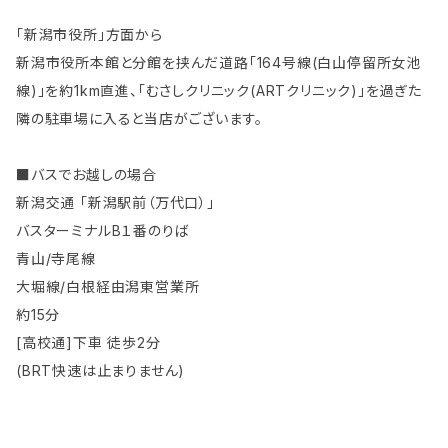
「新潟市役所」方面から
新潟市役所本館と分館を挟んだ道路「164号線(白山停留所女池
線)」を約1km直進、「むさしクリニック(ARTクリニック)」を過ぎた
隣の駐車場に入ると当店がございます。
■バスでお越しの場合
新潟交通 「新潟駅前（万代口）」
バスターミナルB１番のりば
青山/寺尾線
大堀線/白根経由潟東営業所
約15分
[高校通]下車 徒歩2分
(BRT快速は止まりません)