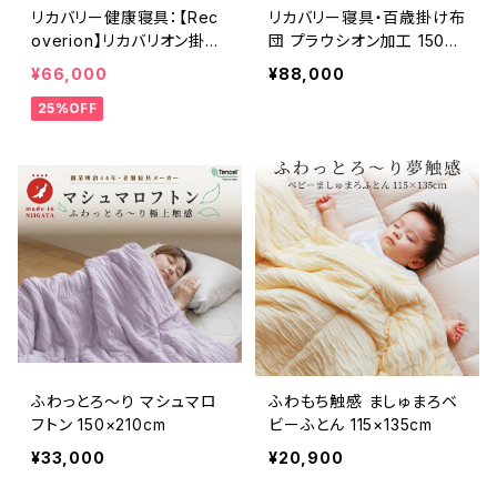
リカバリー健康寝具：【Rec
リカバリー寝具・百歳掛け布
overion】リカバリオン掛け
団 プラウシオン加工 150×2
布団＜プラウシオン加工＞1
10cm
¥66,000
¥88,000
50×210cm
25%OFF
ふわっとろ～り マシュマロ
ふわもち触感 ましゅまろベ
フトン 150×210cm
ビーふとん 115×135cm
¥33,000
¥20,900