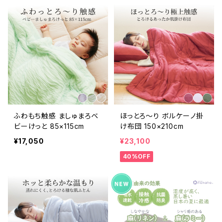
ふわもち触感 ましゅまろベ
ほっとろ～り ボルケーノ掛
ビーけっと 85×115cm
け布団 150×210cm
¥17,050
¥23,100
40%OFF