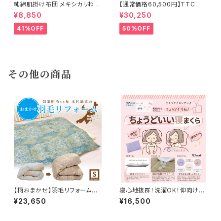
純綿肌掛け布団 メキシカリわた
【通常価格60,500円】TTC立
1.0kg【ストライプサテン】
体 羽毛ふとん ダウン85％ 1.2k
¥8,850
¥30,250
g 150×210cm
41%OFF
50%OFF
その他の商品
【柄おまかせ】羽毛リフォームS 1
寝心地抜群！洗濯OK！仰向けで
50×210cm TTC 立体キルト
も、横向き寝でも！高さも柔らか
¥23,650
¥16,500
補充羽毛WDD85％
さも【ちょうどいい寝まくら】（43
×63cm）肌触りの良いリヨセル
（テンセル）×静かでヘタリにくい