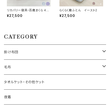
リカバリー寝具・百歳まくら 43×
らくらく敷ふとん イースト2
63cm プラウシオン®加工
¥27,500
¥27,500
CATEGORY
掛け布団
羽毛掛け布団
毛布
羊毛掛け布団
一重毛布
タオルケット・その他ケット
その他掛け布団
二重毛布
夜着