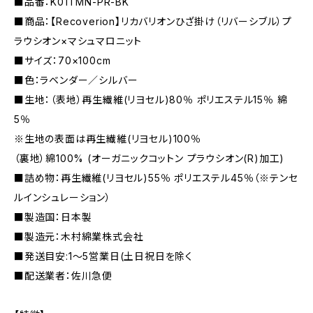
■品番：K01TMN-PR-BK
■商品：【Recoverion】リカバリオンひざ掛け（リバーシブル）プ
ラウシオン×マシュマロニット
■サイズ：70×100cm
■色：ラベンダー／シルバー
■生地：（表地）再生繊維(リヨセル)80％ ポリエステル15％ 綿
5％
※生地の表面は再生繊維(リヨセル)100％
（裏地）綿100% (オーガニックコットン プラウシオン(R)加工)
■詰め物：再生繊維(リヨセル)55％ ポリエステル45％（※テンセ
ルインシュレーション）
■製造国：日本製
■製造元：木村綿業株式会社
■発送目安:1〜5営業日(土日祝日を除く
■配送業者：佐川急便