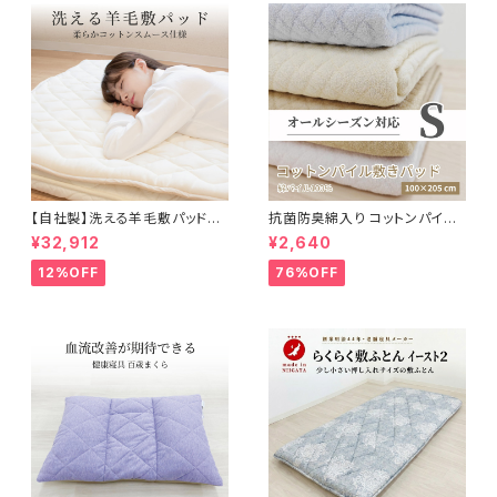
アクアビーズ
【自社製】洗える羊毛敷パッド＜
抗菌防臭綿入り コットンパイル
アラウール＞シングルサイズ（10
敷パッド 100×205cm
¥32,912
¥2,640
0×200）
12%OFF
76%OFF