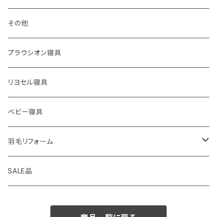
枕カバー
その他
プラウシオン寝具
リヨセル寝具
ベビー寝具
羽毛リフォーム
シングル
SALE品
セミダブル