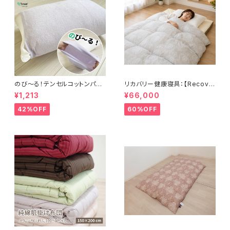
のび〜る！テンセルコットンパイ
リカバリー健康寝具：【Recove
ル・ピローカバー 32×52cm〜
rion】リカバリオン羽毛掛け布団
¥1,213
¥66,000
43×63cm
プラウシオン®加工
42%OFF
60%OFF