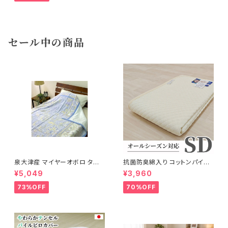
セール中の商品
泉大津産 マイヤーオボロ タオ
抗菌防臭綿入り コットンパイル
ルケット 紋柄 日本製 140×200
敷パッド 120×205cm
¥5,049
¥3,960
cm
73%OFF
70%OFF