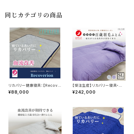
ーシブル仕様
同じカテゴリの商品
リカバリー健康寝具：【Recove
【受注生産】リカバリー寝具・百
rion】リカバリオン敷きパッド プ
歳 羽毛掛け布団 S/SD/D プラ
¥88,000
¥242,000
ラウシオン加工 100×200cm
ウシオン®加工