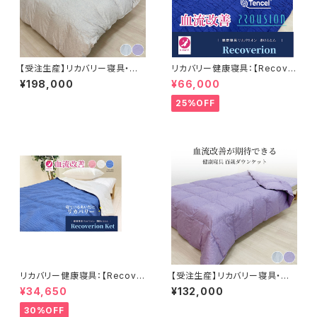
【受注生産】リカバリー寝具・百
リカバリー健康寝具：【Recove
歳 羽毛合掛け布団 S/SD/D プ
rion】リカバリオン掛け布団＜プ
¥198,000
¥66,000
ラウシオン®加工
ラウシオン加工＞150×210cm
25%OFF
リカバリー健康寝具：【Recove
【受注生産】リカバリー寝具・百
rion】リカバリオン・オールシー
歳 ダウンケット S/SD/D プラウ
¥34,650
¥132,000
ズンケット（薄掛け布団）＜プラ
シオン®加工
ウシオン加工＞150×210cm
30%OFF