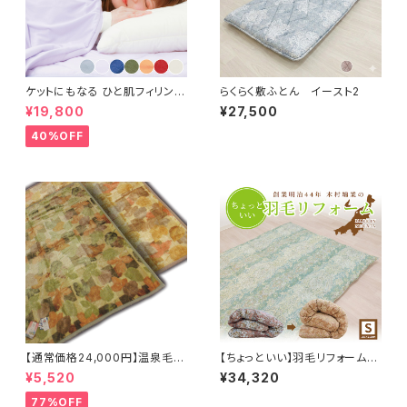
ケットにもなる ひと肌フィリング
らくらく敷ふとん イースト2
カバー 150×210cm
¥19,800
¥27,500
40%OFF
【通常価格24,000円】温泉毛布
【ちょっといい】羽毛リフォームS
オータムリーフ 140×200cm
150×210cm 60サテン 立体キ
¥5,520
¥34,320
日本製
ルト 補充羽毛WDD85%
77%OFF