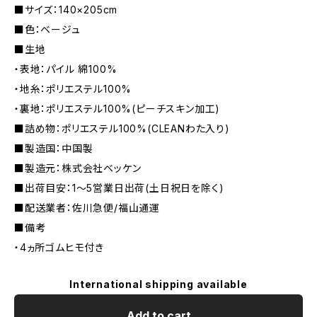
■サイズ：140×205cm
■色：ベージュ
■生地
・表地：パイル 綿100%
・地糸：ポリエステル100%
・裏地：ポリエステル100%(ピーチスキン加工)
■詰め物：ポリエステル100%(CLEANわた入り)
■製造国：中国製
■製造元：株式会社ベッケン
■出荷目安：1〜5営業日出荷(土日祝日を除く)
■配送業者：佐川急便/福山通運
■備考
・4ヵ所ゴムヒモ付き
International shipping available
Add to cart