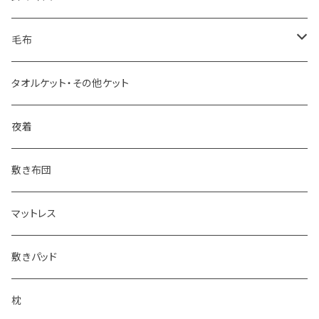
羽毛掛け布団
毛布
羊毛掛け布団
一重毛布
タオルケット・その他ケット
その他掛け布団
二重毛布
夜着
その他毛布
敷き布団
マットレス
敷きパッド
枕