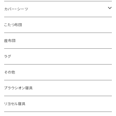
カバー・シーツ
掛け布団カバー
こたつ布団
敷き布団カバー
座布団
シーツ
ラグ
枕カバー
その他
プラウシオン寝具
リヨセル寝具