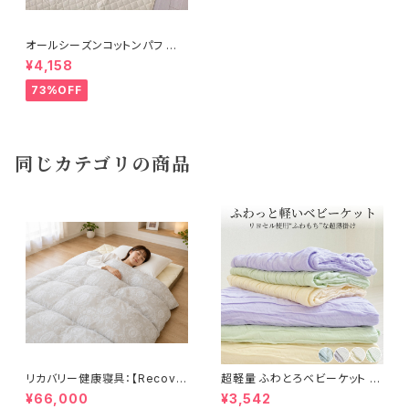
オールシーズンコットンパフ 敷
パット 140×205cm
¥4,158
73%OFF
同じカテゴリの商品
リカバリー健康寝具：【Recove
超軽量 ふわとろベビーケット 8
rion】リカバリオン羽毛掛け布団
5×115cm
¥66,000
¥3,542
プラウシオン®加工