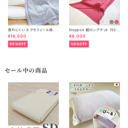
蒸れにくい エクセフィール掛け
Noppoo 超ロングケット 155×
布団 150×210cm
240cm
¥16,500
¥6,000
50%OFF
50%OFF
セール中の商品