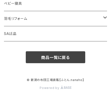
ベビー寝具
羽毛リフォーム
シングル
SALE品
セミダブル
商品一覧に戻る
ダブル
クィーン
© 新潟の布団工場直販【ふとん.nanaho】
Powered by
キング
羽毛こたつ布団