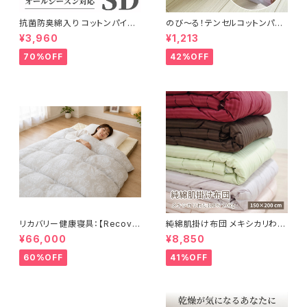
抗菌防臭綿入り コットンパイル
のび〜る！テンセルコットンパイ
敷パッド 120×205cm
ル・ピローカバー 32×52cm〜
¥3,960
¥1,213
43×63cm
70%OFF
42%OFF
リカバリー健康寝具：【Recove
純綿肌掛け布団 メキシカリわた
rion】リカバリオン羽毛掛け布団
1.0kg【ストライプサテン】
¥66,000
¥8,850
プラウシオン®加工
60%OFF
41%OFF