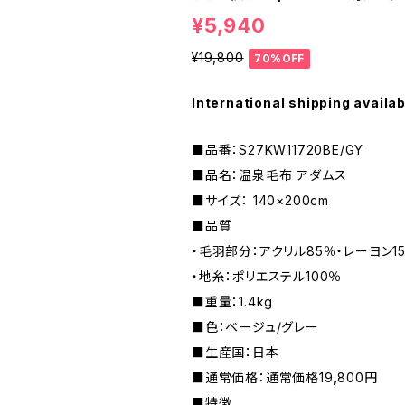
¥5,940
¥19,800
70%OFF
International shipping availab
■品番：S27KW11720BE/GY
■品名：温泉毛布 アダムス
■サイズ： 140×200cm
■品質
・毛羽部分：アクリル85％・レーヨン1
・地糸：ポリエステル100％
■重量：1.4kg
■色：ベージュ/グレー
■生産国：日本
■通常価格：通常価格19,800円
■特徴