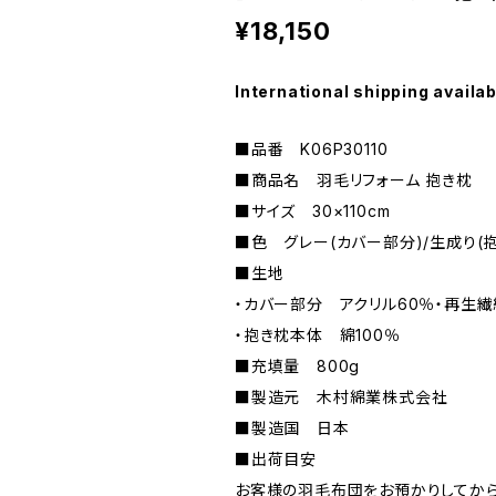
¥18,150
International shipping availab
■品番 K06P30110
■商品名 羽毛リフォーム 抱き枕
■サイズ 30×110cm
■色 グレー(カバー部分)/生成り(
■生地
・カバー部分 アクリル60％・再生繊維
・抱き枕本体 綿100％
■充填量 800g
■製造元 木村綿業株式会社
■製造国 日本
■出荷目安
お客様の羽毛布団をお預かりしてから