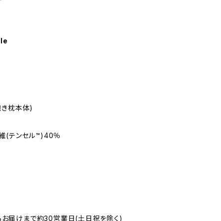
le
抱き枕本体)
(テンセル™)40％
お届けまで約30営業日(土日祝を除く)