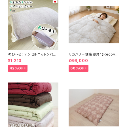
のび〜る！テンセルコットンパイ
リカバリー健康寝具：【Recove
ル・ピローカバー 32×52cm〜
rion】リカバリオン羽毛掛け布団
¥1,213
¥66,000
43×63cm
プラウシオン®加工
42%OFF
60%OFF