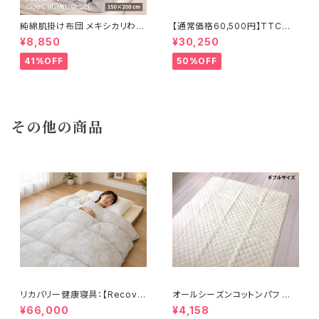
純綿肌掛け布団 メキシカリわた
【通常価格60,500円】TTC立
1.0kg【ストライプサテン】
体 羽毛ふとん ダウン85％ 1.2k
¥8,850
¥30,250
g 150×210cm
41%OFF
50%OFF
その他の商品
リカバリー健康寝具：【Recove
オールシーズンコットンパフ 敷
rion】リカバリオン羽毛掛け布団
パット 140×205cm
¥66,000
¥4,158
プラウシオン®加工