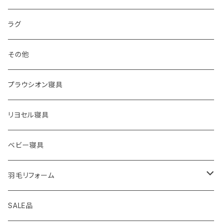
シーツ
ラグ
枕カバー
その他
プラウシオン寝具
リヨセル寝具
ベビー寝具
羽毛リフォーム
シングル
SALE品