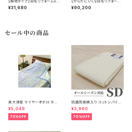
【無地タイプ】羽毛リフォームS 1
【からだにいい】羽毛リフォームS
50×210cm 60サテン 立体キル
150×210cm 60サテン 立体キ
¥31,680
¥90,200
ト 補充羽毛WDD85％
ルト 補充羽毛WDD95％
セール中の商品
泉大津産 マイヤーオボロ タオ
抗菌防臭綿入り コットンパイル
ルケット 紋柄 日本製 140×200
敷パッド 120×205cm
¥5,049
¥3,960
cm
73%OFF
70%OFF