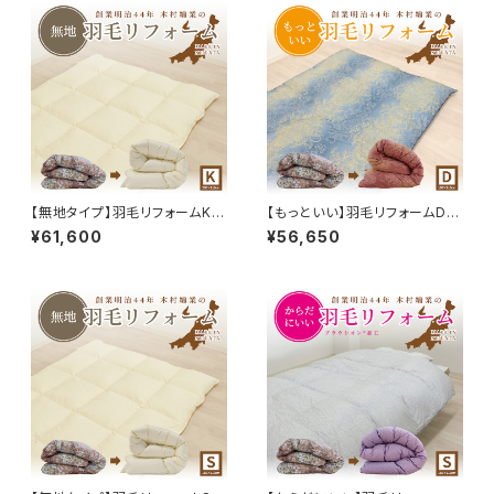
【無地タイプ】羽毛リフォームK 2
【もっといい】羽毛リフォームD 1
30×210cm 60サテン 立体キ
90×210cm 80サテン 二層キ
¥61,600
¥56,650
ルト 補充羽毛WDD85％
ルト 補充羽毛WDD85％