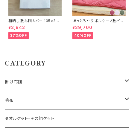
和晒し 敷布団カバー 105×205
ほっとろ～り ボルケーノ敷パット
cm
100×205cm
¥2,842
¥29,700
37%OFF
40%OFF
CATEGORY
掛け布団
羽毛掛け布団
毛布
羊毛掛け布団
一重毛布
タオルケット・その他ケット