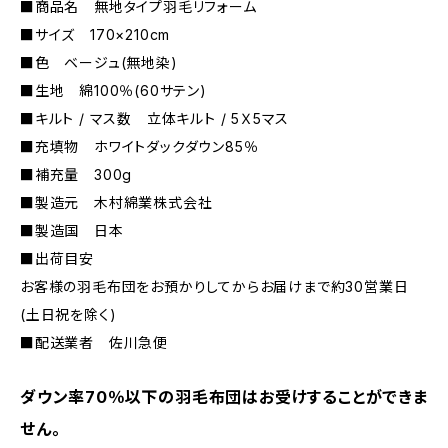
■商品名 無地タイプ羽毛リフォーム
■サイズ 170×210cm
■色 ベージュ(無地染)
■生地 綿100％(60サテン)
■キルト / マス数 立体キルト / 5Ｘ5マス
■充填物 ホワイトダックダウン85％
■補充量 300g
■製造元 木村綿業株式会社
■製造国 日本
■出荷目安
お客様の羽毛布団をお預かりしてからお届けまで約30営業日
(土日祝を除く)
■配送業者 佐川急便
ダウン率70％以下の羽毛布団はお受けすることができま
せん。