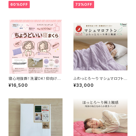
60%OFF
73%OFF
寝心地抜群！洗濯OK！仰向けで
ふわっとろ～り マシュマロフトン
も、横向き寝でも！高さも柔らか
150×210cm
¥16,500
¥33,000
さも【ちょうどいい寝まくら】（43
×63cm）肌触りの良いリヨセル
（テンセル）×静かでヘタリにくい
アクアビーズ