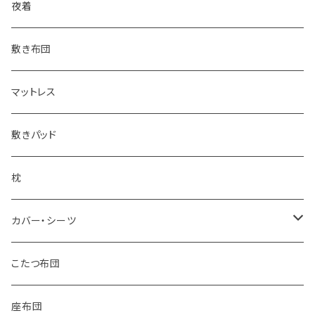
その他掛け布団
二重毛布
夜着
その他毛布
敷き布団
マットレス
敷きパッド
枕
カバー・シーツ
掛け布団カバー
こたつ布団
敷き布団カバー
座布団