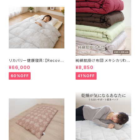
リカバリー健康寝具：【Recove
純綿肌掛け布団 メキシカリわた
rion】リカバリオン羽毛掛け布団
1.0kg【ストライプサテン】
¥66,000
¥8,850
プラウシオン®加工
60%OFF
41%OFF