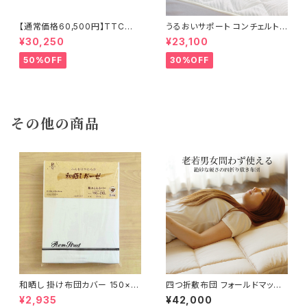
【通常価格60,500円】TTC立
うるおいサポート コンチェルトプ
体 羽毛ふとん ダウン85％ 1.2k
ラス敷きパッド 100×200cm
¥30,250
¥23,100
g 150×210cm
50%OFF
30%OFF
その他の商品
和晒し 掛け布団カバー 150×21
四つ折敷布団 フォールドマット
0cm
ン ミディアムソフト
¥2,935
¥42,000