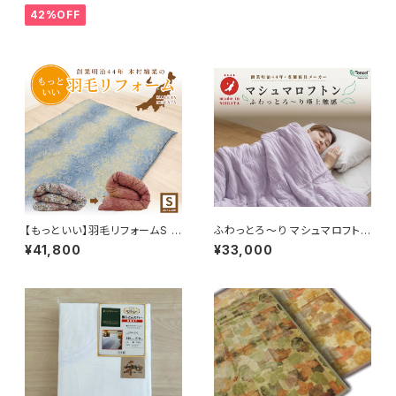
42%OFF
【もっといい】羽毛リフォームS 1
ふわっとろ～り マシュマロフトン
50×210cm 80サテン 二層キル
150×210cm
¥41,800
¥33,000
ト 補充羽毛WDD85％