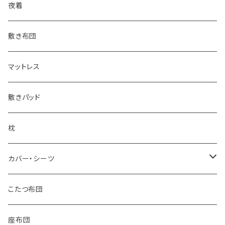
その他掛け布団
二重毛布
夜着
その他毛布
敷き布団
マットレス
敷きパッド
枕
カバー・シーツ
掛け布団カバー
こたつ布団
敷き布団カバー
座布団