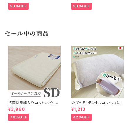
50%OFF
50%OFF
セール中の商品
抗菌防臭綿入り コットンパイル
のび〜る！テンセルコットンパイ
敷パッド 120×205cm
ル・ピローカバー 32×52cm〜
¥3,960
¥1,213
43×63cm
70%OFF
42%OFF