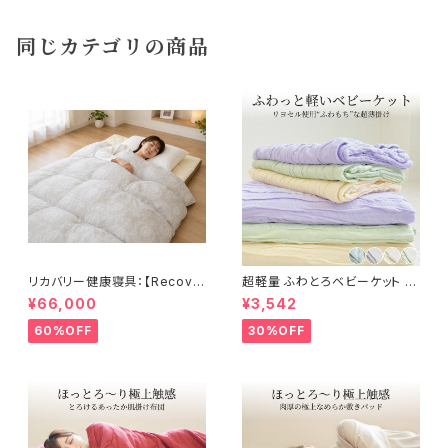
同じカテゴリの商品
リカバリー健康寝具：【Recove
超軽量 ふわとろベビーケット 8
rion】リカバリオン羽毛掛け布団
5×115cm
¥66,000
¥3,542
プラウシオン®加工
60%OFF
30%OFF