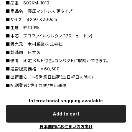
■品番 S02KM-1010
■商品名 寝圧マットレス 延タイプ
■サイズ 8Ｘ97Ｘ200cm
■生地 綿100％
■中芯 プロファイルウレタン(170ニュートン)
■販売元 木村綿業株式会社
■製造国 日本製
■備考 固定ベルト付き。コンパクトに収納ができます。
■通常販売価格 ￥60,500
■出荷目安：1〜5営業日出荷(土日祝日を除く)
■配送業者：佐川急便/福山通運
International shipping available
Add to cart
日本国内にお住まいの方向け