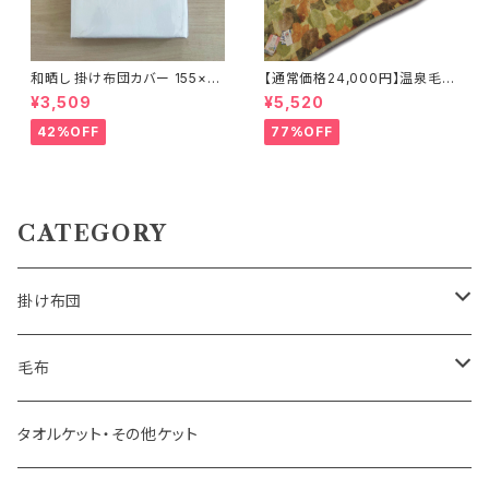
和晒し 掛け布団カバー 155×21
【通常価格24,000円】温泉毛布
0cm
オータムリーフ 140×200cm
¥3,509
¥5,520
日本製
42%OFF
77%OFF
CATEGORY
掛け布団
羽毛掛け布団
毛布
羊毛掛け布団
一重毛布
タオルケット・その他ケット