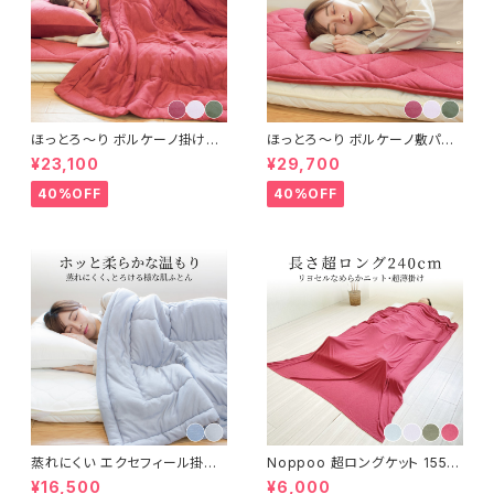
ほっとろ～り ボルケーノ掛け布
ほっとろ～り ボルケーノ敷パット
団 150×210cm
100×205cm
¥23,100
¥29,700
40%OFF
40%OFF
蒸れにくい エクセフィール掛け
Noppoo 超ロングケット 155×
布団 150×210cm
240cm
¥16,500
¥6,000