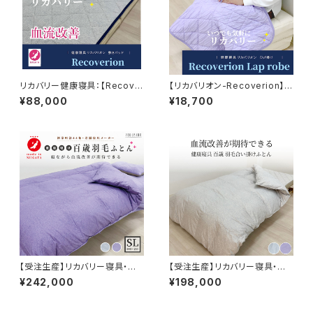
リカバリー健康寝具：【Recove
【リカバリオン-Recoverion】リ
rion】リカバリオン敷きパッド プ
カバリーひざ掛け 70×100cm
¥88,000
¥18,700
ラウシオン加工 100×200cm
ちょうどいいサイズ プラウシ
オン×テンセルマシュマロのリバ
ーシブル仕様
【受注生産】リカバリー寝具・百
【受注生産】リカバリー寝具・百
歳 羽毛掛け布団 S/SD/D プラ
歳 羽毛合掛け布団 S/SD/D プ
¥242,000
¥198,000
ウシオン®加工
ラウシオン®加工