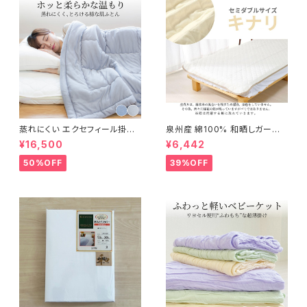
蒸れにくい エクセフィール掛け
泉州産 綿100% 和晒しガーゼ
布団 150×210cm
脱脂綿敷パッド 120×205cm
¥16,500
¥6,442
50%OFF
39%OFF