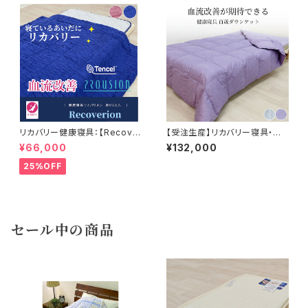
リカバリー健康寝具：【Recove
【受注生産】リカバリー寝具・百
rion】リカバリオン掛け布団＜プ
歳 ダウンケット S/SD/D プラウ
¥66,000
¥132,000
ラウシオン加工＞150×210cm
シオン®加工
25%OFF
セール中の商品