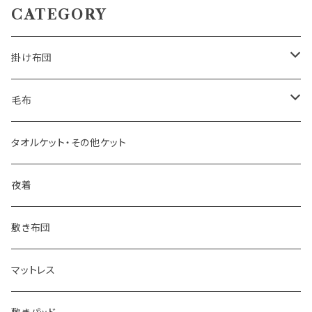
CATEGORY
掛け布団
羽毛掛け布団
毛布
羊毛掛け布団
一重毛布
タオルケット・その他ケット
その他掛け布団
二重毛布
夜着
その他毛布
敷き布団
マットレス