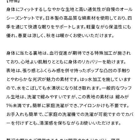
【特徴】
身体にフィットするしなやかな生地と高い通気性が自慢のオール
シーズンケットです。日本製の高品質な綿素材を使用しており、四
季を通じて快適な眠りをサポートします。軽量ながら保温性にも
優れ、春夏は涼しく、秋冬は暖かくお使いいただけます。
身体に当たる裏地は、血行促進が期待できる特殊加工が施され
ており、心地よい肌触りとともに身体のリカバリーを助けます。
表地は、張り感とふくらみ感を併せ持ったポップな凸凹の手触り
とやわらかな光沢が魅力の素材です。はっ水加工を施しています
ので、水をこぼしても水滴状になり拭き取れます。一般的なワッフ
ル生地は、洗濯で縮みやすいですが、この表地の素材は 縮みが
1％未満です。簡単に家庭洗濯ができ、アイロンかけも不要です。
お手入れも簡単で、ご家庭の洗濯機での洗濯が可能ですのでカバ
ーを付けずとも、清潔感を保ちながらお使いいただけます。