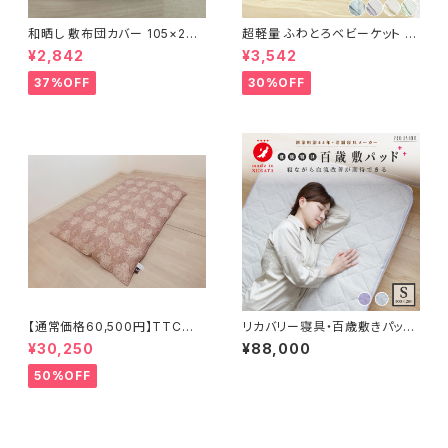
和晒し 敷布団カバー 105×205
超軽量 ふわとろベビーケット 8
cm
5×115cm
¥2,842
¥3,542
37%OFF
30%OFF
【通常価格60,500円】TTC立
リカバリー寝具・百歳敷きパッド
体 羽毛ふとん ダウン85％ 1.2k
プラウシオン加工 100×200cm
¥30,250
¥88,000
g 150×210cm
50%OFF