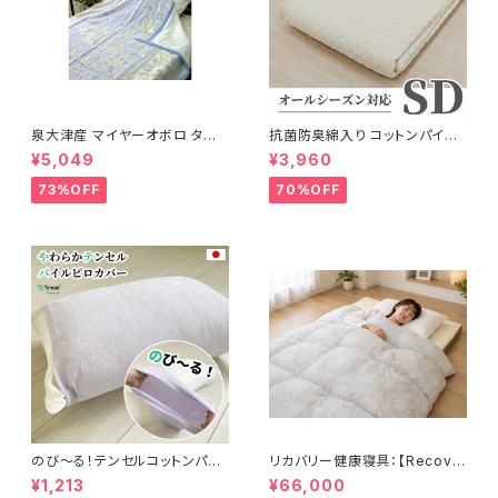
泉大津産 マイヤーオボロ タオ
抗菌防臭綿入り コットンパイル
ルケット 紋柄 日本製 140×200
敷パッド 120×205cm
¥5,049
¥3,960
cm
73%OFF
70%OFF
のび〜る！テンセルコットンパイ
リカバリー健康寝具：【Recove
ル・ピローカバー 32×52cm〜
rion】リカバリオン羽毛掛け布団
¥1,213
¥66,000
43×63cm
プラウシオン®加工