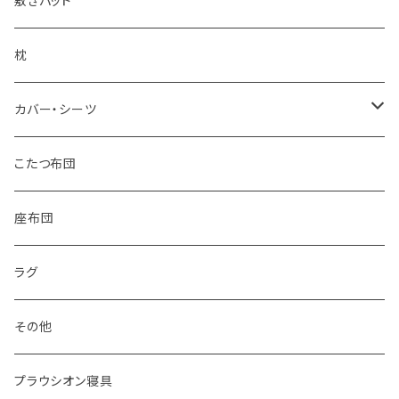
敷きパッド
枕
カバー・シーツ
掛け布団カバー
こたつ布団
敷き布団カバー
座布団
シーツ
ラグ
枕カバー
その他
プラウシオン寝具