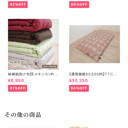
42%OFF
60%OFF
純綿肌掛け布団 メキシカリわた
【通常価格60,500円】TTC立
1.0kg【ストライプサテン】
体 羽毛ふとん ダウン85％ 1.2k
¥8,850
¥30,250
g 150×210cm
41%OFF
50%OFF
その他の商品