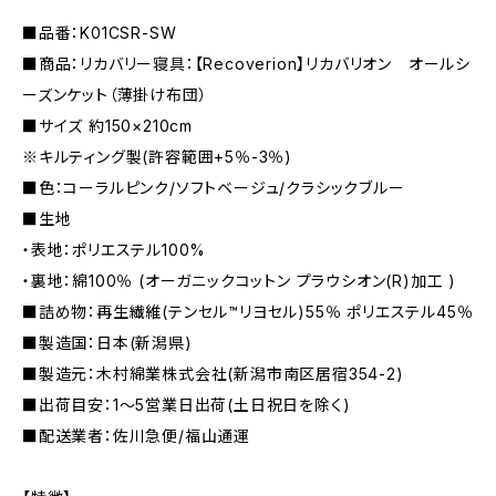
■品番：K01CSR-SW
■商品：リカバリー寝具：【Recoverion】リカバリオン オールシ
ーズンケット（薄掛け布団）
■サイズ 約150×210cm
※キルティング製(許容範囲+5％-3％)
■色：コーラルピンク/ソフトベージュ/クラシックブルー
■生地
・表地：ポリエステル100%
・裏地：綿100％ (オーガニックコットン プラウシオン(R)加工 )
■詰め物：再生繊維(テンセル™リヨセル)55％ ポリエステル45％
■製造国：日本(新潟県)
■製造元：木村綿業株式会社(新潟市南区居宿354-2)
■出荷目安：1〜5営業日出荷(土日祝日を除く)
■配送業者：佐川急便/福山通運