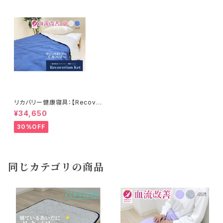
リカバリー健康寝具：【Recove
rion】リカバリオン・オールシー
¥34,650
ズンケット（薄掛け布団）＜プラ
ウシオン加工＞150×210cm
30%OFF
同じカテゴリの商品