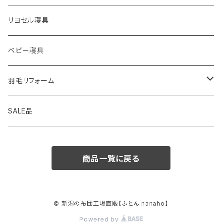
リヨセル寝具
ベビー寝具
羽毛リフォーム
シングル
SALE品
セミダブル
商品一覧に戻る
ダブル
クィーン
© 新潟の布団工場直販【ふとん.nanaho】
Powered by