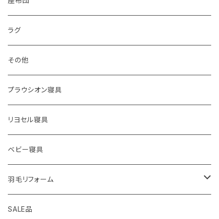
座布団
シーツ
ラグ
枕カバー
その他
プラウシオン寝具
リヨセル寝具
ベビー寝具
羽毛リフォーム
シングル
SALE品