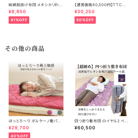
純綿肌掛け布団 メキシカリわた
【通常価格60,500円】TTC立
1.0kg【ストライプサテン】
体 羽毛ふとん ダウン85％ 1.2k
¥8,850
¥30,250
g 150×210cm
41%OFF
50%OFF
その他の商品
ほっとろ～り ボルケーノ敷パット
四つ折り敷布団 ロイヤル2 ベリ
100×205cm
ーハード 100×200cm
¥29,700
¥60,500
40%OFF