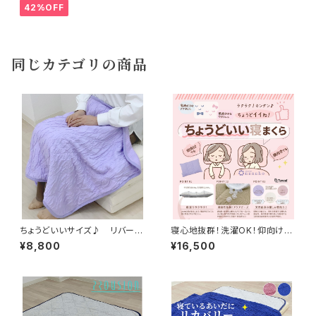
42%OFF
同じカテゴリの商品
ちょうどいいサイズ♪ リバーシ
寝心地抜群！洗濯OK！仰向けで
ブル仕様 マシュマロひざ掛け
も、横向き寝でも！高さも柔らか
¥8,800
¥16,500
ケット（ 70×100cm） リヨセ
さも【ちょうどいい寝まくら】（43
ル・テンセル マシュマロ×ふく
×63cm）肌触りの良いリヨセル
れ織ニット パステルラヴェンダ
（テンセル）×静かでヘタリにくい
ーカラー
アクアビーズ