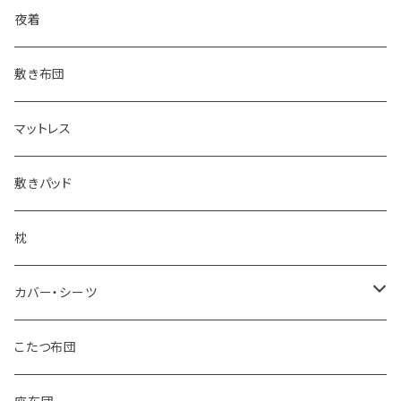
その他掛け布団
二重毛布
夜着
その他毛布
敷き布団
マットレス
敷きパッド
枕
カバー・シーツ
掛け布団カバー
こたつ布団
敷き布団カバー