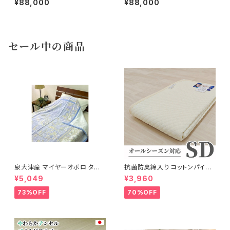
¥88,000
¥88,000
セール中の商品
泉大津産 マイヤーオボロ タオ
抗菌防臭綿入り コットンパイル
ルケット 紋柄 日本製 140×200
敷パッド 120×205cm
¥5,049
¥3,960
cm
73%OFF
70%OFF