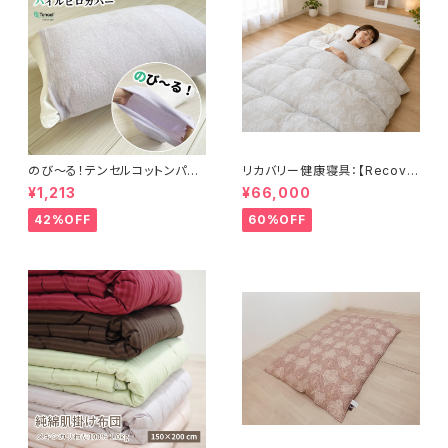
のび〜る！テンセルコットンパイ
リカバリー健康寝具：【Recove
ル・ピローカバー 32×52cm〜
rion】リカバリオン羽毛掛け布団
¥1,213
¥66,000
43×63cm
プラウシオン®加工
42%OFF
60%OFF