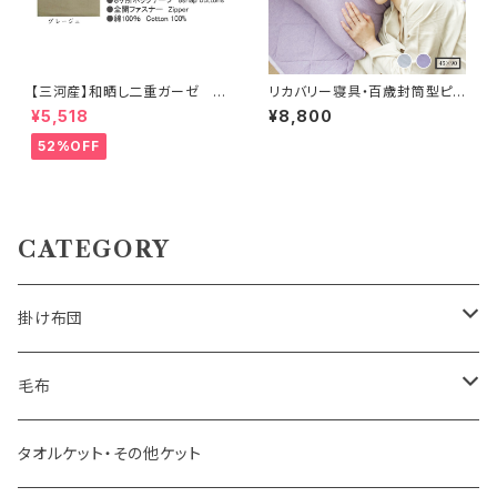
【三河産】和晒し二重ガーゼ 綿
リカバリー寝具・百歳封筒型ピ
100％ 掛け布団カバー＜無地
ロケース プラウシオン加工 45×
¥5,518
¥8,800
カラー＞シングルロングサイズ
90cm
（150×210cm）8ヵ所ホック付
52%OFF
き・全開ﾌｧｽﾅｰ・日本製
CATEGORY
掛け布団
羽毛掛け布団
毛布
羊毛掛け布団
一重毛布
タオルケット・その他ケット