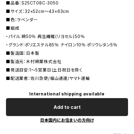
■品番：S25CT08C-3050
■サイズ：32×52cm〜43×63cm
■色：ラベンダー
■組成
・パイル:綿50％ 再生繊維(リヨセル)50％
・グランド:ポリエステル85％ ナイロン10％ ポリウレタン5％
■製造国：日本製
■製造元：木村綿業株式会社
■発送目安:1〜5営業日(土日祝日を除く
■配送業者：佐川急便/福山通運/ヤマト運輸
International shipping available
Add to cart
日本国内にお住まいの方向け