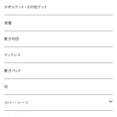
羊毛掛け布団
一重毛布
タオルケット・その他ケット
その他掛け布団
二重毛布
夜着
その他毛布
敷き布団
マットレス
敷きパッド
枕
カバー・シーツ