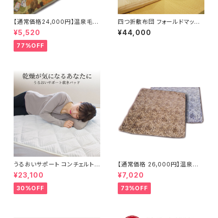
【通常価格24,000円】温泉毛布
四つ折敷布団 フォールドマット
オータムリーフ 140×200cm
ン ベリーハード
¥5,520
¥44,000
日本製
77%OFF
うるおいサポート コンチェルトプ
【通常価格 26,000円】温泉気
ラス敷きパッド 100×200cm
分ラグ ビアンカ 200×200cm
¥23,100
¥7,020
30%OFF
73%OFF