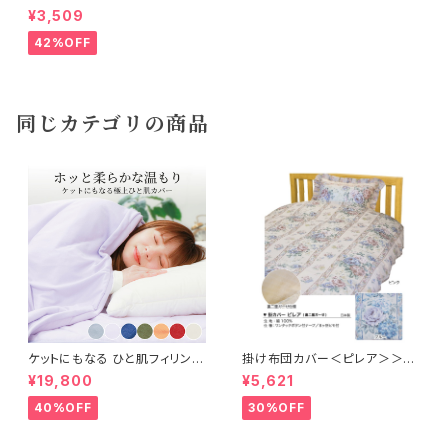
0cm
¥3,509
42%OFF
同じカテゴリの商品
ケットにもなる ひと肌フィリング
掛け布団カバー＜ピレア＞＞シ
カバー 150×210cm
ングルロングサイズ（150×210c
¥19,800
¥5,621
m）表地【綿100％】花柄／裏【二
重ガーゼ】無地キナリ 8ヵ所紐
40%OFF
30%OFF
付き（ワンタッチボタン付テー
プ）・全開ﾌｧｽﾅｰ・日本製