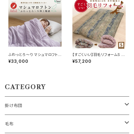
ふわっとろ～り マシュマロフトン
【すごくいい】羽毛リフォームS 15
150×210cm
0×210cm 100サテン ナナホキ
¥33,000
¥57,200
ルト 補充羽毛WDD93％
CATEGORY
掛け布団
羽毛掛け布団
毛布