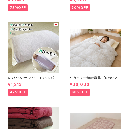
cm
73%OFF
70%OFF
のび〜る！テンセルコットンパイ
リカバリー健康寝具：【Recove
ル・ピローカバー 32×52cm〜
rion】リカバリオン羽毛掛け布団
¥1,213
¥66,000
43×63cm
プラウシオン®加工
42%OFF
60%OFF