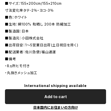
■サイズ：155×200cm/155×210cm
寸法変化率タテ-2％・ヨコ-3％
■色：ホワイト
■生地：綿100% 和晒し 200本 防縮加工
■製造国：日本
■製造元：小田株式会社
■出荷目安：1〜5営業日出荷(土日祝日を除く)
■配送業者：佐川急便/福山通運
■備考
・8ヵ所ヒモ付き
・丸抜きメッシュ加工
International shipping available
Add to cart
日本国内にお住まいの方向け