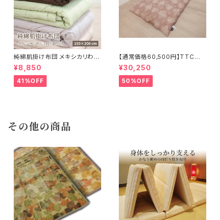
純綿肌掛け布団 メキシカリわた
【通常価格60,500円】TTC立
1.0kg【ストライプサテン】
体 羽毛ふとん ダウン85％ 1.2k
¥8,850
¥30,250
g 150×210cm
41%OFF
50%OFF
その他の商品