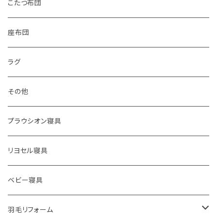
掛け布団カバー
こたつ布団
敷き布団カバー
座布団
シーツ
ラグ
枕カバー
その他
プラウシオン寝具
リヨセル寝具
ベビー寝具
羽毛リフォーム