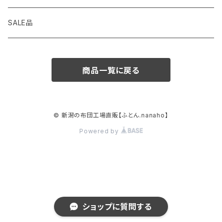
シングル
SALE品
セミダブル
商品一覧に戻る
ダブル
クィーン
© 新潟の布団工場直販【ふとん.nanaho】
Powered by
キング
羽毛こたつ布団
羽毛抱き枕
ショップに質問する