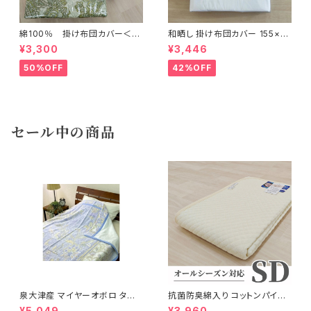
綿100％ 掛け布団カバー＜グ
和晒し 掛け布団カバー 155×2
ラッド＞ペイズリー柄 シングル
00cm
¥3,300
¥3,446
ロングサイズ（150×210cm）二
ヵ所紐付き・全開ﾌｧｽﾅｰ・両面プ
50%OFF
42%OFF
リント・日本製
セール中の商品
泉大津産 マイヤーオボロ タオ
抗菌防臭綿入り コットンパイル
ルケット 紋柄 日本製 140×200
敷パッド 120×205cm
¥5,049
¥3,960