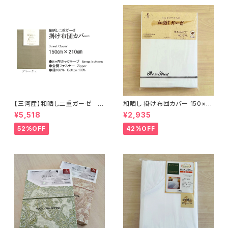
【三河産】和晒し二重ガーゼ 綿
和晒し 掛け布団カバー 150×21
100％ 掛け布団カバー＜無地
0cm
¥5,518
¥2,935
カラー＞シングルロングサイズ
（150×210cm）8ヵ所ホック付
52%OFF
42%OFF
き・全開ﾌｧｽﾅｰ・日本製