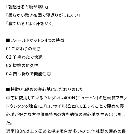
「朝起きると腰が痛い」
「柔らかい敷き布団で寝返りがしにくい」
「寝ているとよく汗をかく」
■フォールドマットン4つの特徴
01.こだわりの硬さ
02.羊毛わたで快適
03.抜群の耐久性
04.四つ折りで機能性◎
■特徴01.硬めの寝心地にこだわりました
中芯に使用しているウレタンは400N(ニュートン)の超硬質フラッ
トウレタンを独自にプロファイル(凸凹)加工することで硬めの寝
心地が好きな方や腰痛持ちの方も納得の寝心地を生み出しまし
た。
通常180N以上を硬めと呼ぶ場合が多いので、他社製の硬めの寝