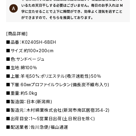
[商品詳細]
■品番：K0240SH-6BEH
■サイズ:約100×200cm
■色:サンドベージュ
■生地:綿100％
■上層:羊毛50%:ポリエステル(吸汗速乾性)50％
■下層:60㎜プロファイルウレタン(備長炭不織布入り)
■重量:約5.0kg
■製造国：日本(新潟県)
■製造元：木村綿業株式会社(新潟市南区居宿354-2)
■出荷目安：1〜5営業日出荷(土日祝日を除く)
■配送業者：佐川急便/福山通運