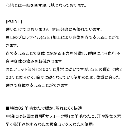
心地とは一線を画す寝心地となっております。
[POINT]
硬いだけではありません。耐圧分散にも優れています。
独自のプロファイル(凸凹)加工により身体を点で支えることがで
きます、
点で支えることで身体にかかる圧力を分散し、睡眠による血行不
良や身体の痛みを軽減させます。
またフラット部分は400Ｎと非常に硬いですが、凸凹の頂点は約2
00Ｎと柔らかく、徐々に硬くなっていく使用のため、体重に合った
硬さで身体を支えることができます。
■特徴02.羊毛わたで暖か、蒸れにくく快適
中綿には英国の品種「サフォーク種」の羊毛わたと、汗や湿気を素
早く吸汗速乾するわたの黄金ミックスわたを使用。