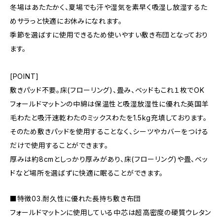
冬場はあたたかく、夏場でも汗や湿気を素早く吸湿し放湿するた
めサラっと快適にお休みになれます。
季節を選ばすに使用できるため使いやすい敷き布団となっており
ます。
[POINT]
敷きパッド不要。床(フローリング)、畳み、ベッドもこれ１枚でOK
フォールドマットンの中綿は保温性と吸湿放湿性に優れた英国羊
毛わたと吸汗速乾わたのミックスわたを1.5kg充填しております。
そのため敷きパッドを使用することなく、シーツやカバーをつける
だけで使用することができます。
厚みは約8cmとしっかり厚みがあり、床(フローリング)や畳、ベッ
ドなど場所を選ばずに快適に眠ることができます。
■特徴03.耐久性に優れた長持ち敷き布団
フォールドマットンに使用している中芯は超高密度の硬質ウレタン